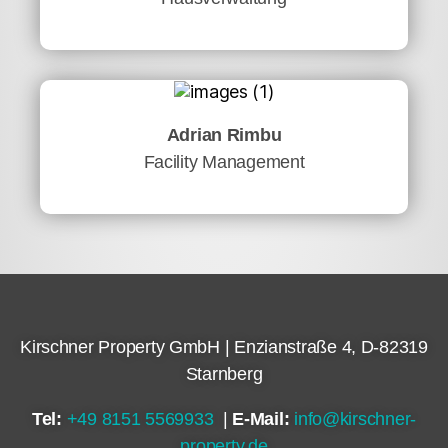
Adrian Rimbu
Facility Management
Kirschner Property GmbH | Enzianstraße 4, D-82319
Starnberg
Tel:
+49 8151 5569933
|
E-Mail:
info@kirschner-
property.de